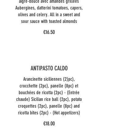
aigre-douce avec amandes grillées
Aubergines, datterini tomatoes, capers,
olives and celery. All in a sweet and
sour sauce with toasted almonds
€16.50
ANTIPASTO CALDO
Arancinette siciliennes (2)pc),
crocchette (2pc), panelle (8pc) et
bouchées de ricotta (2pc) - (Entrée
chaude) Sicilian rice ball (2pc), potato
croquettes (2pc), panelle (8pc) and
ricotta bites (2pc) - (Hot appetizers)
€18.00